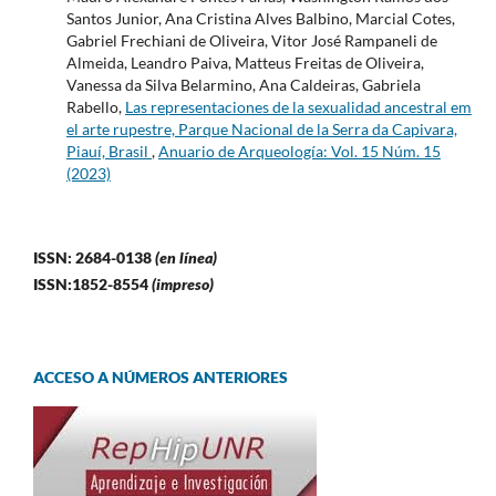
Santos Junior, Ana Cristina Alves Balbino, Marcial Cotes,
Gabriel Frechiani de Oliveira, Vitor José Rampaneli de
Almeida, Leandro Paiva, Matteus Freitas de Oliveira,
Vanessa da Silva Belarmino, Ana Caldeiras, Gabriela
Rabello,
Las representaciones de la sexualidad ancestral em
el arte rupestre, Parque Nacional de la Serra da Capivara,
Piauí, Brasil
,
Anuario de Arqueología: Vol. 15 Núm. 15
(2023)
ISSN: 2684-0138
(en línea)
ISSN:1852-8554
(impreso)
ACCESO A NÚMEROS ANTERIORES