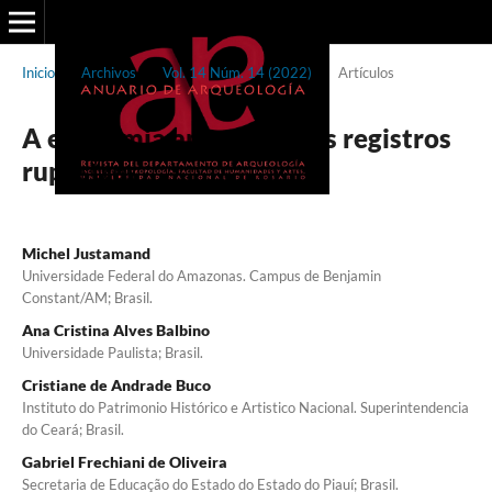
Inicio
/
Archivos
/
Vol. 14 Núm. 14 (2022)
/
Artículos
A economia ancestral e os registros
rupestres
Michel Justamand
Universidade Federal do Amazonas. Campus de Benjamin
Constant/AM; Brasil.
Ana Cristina Alves Balbino
Universidade Paulista; Brasil.
Cristiane de Andrade Buco
Instituto do Patrimonio Histórico e Artistico Nacional. Superintendencia
do Ceará; Brasil.
Gabriel Frechiani de Oliveira
Secretaria de Educação do Estado do Estado do Piauí; Brasil.