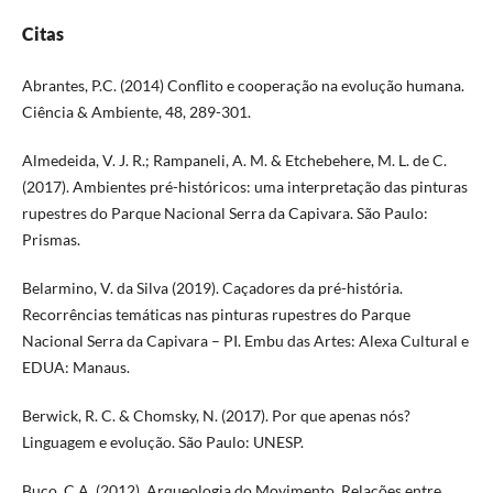
Citas
Abrantes, P.C. (2014) Conflito e cooperação na evolução humana.
Ciência & Ambiente, 48, 289-301.
Almedeida, V. J. R.; Rampaneli, A. M. & Etchebehere, M. L. de C.
(2017). Ambientes pré-históricos: uma interpretação das pinturas
rupestres do Parque Nacional Serra da Capivara. São Paulo:
Prismas.
Belarmino, V. da Silva (2019). Caçadores da pré-história.
Recorrências temáticas nas pinturas rupestres do Parque
Nacional Serra da Capivara – PI. Embu das Artes: Alexa Cultural e
EDUA: Manaus.
Berwick, R. C. & Chomsky, N. (2017). Por que apenas nós?
Linguagem e evolução. São Paulo: UNESP.
Buco, C.A. (2012). Arqueologia do Movimento. Relações entre