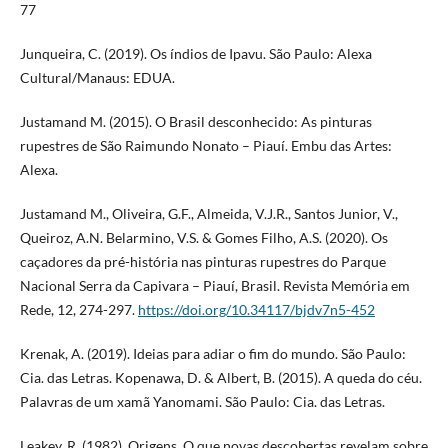
77
Junqueira, C. (2019). Os índios de Ipavu. São Paulo: Alexa
Cultural/Manaus: EDUA.
Justamand M. (2015). O Brasil desconhecido: As pinturas
rupestres de São Raimundo Nonato – Piauí. Embu das Artes:
Alexa.
Justamand M., Oliveira, G.F., Almeida, V.J.R., Santos Junior, V.,
Queiroz, A.N. Belarmino, V.S. & Gomes Filho, A.S. (2020). Os
caçadores da pré-história nas pinturas rupestres do Parque
Nacional Serra da Capivara – Piauí, Brasil. Revista Memória em
Rede, 12, 274-297.
https://doi.org/10.34117/bjdv7n5-452
Krenak, A. (2019). Ideias para adiar o fim do mundo. São Paulo:
Cia. das Letras. Kopenawa, D. & Albert, B. (2015). A queda do céu.
Palavras de um xamã Yanomami. São Paulo: Cia. das Letras.
Leakey, R. (1982). Origens. O que novas descobertas revelam sobre