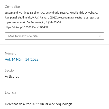
Cómo citar
Justamand, M., Alves Balbino, A. C., de Andrade Buco, C., Frechiani de Oliveira, G.,
Rampaneli de Almeida, V. J., & Paiva, L. (2022). A economia ancestral e os registros
rupestres.
Anuario De Arqueología
,
14
(14), 65–78.
https://doi.org/10.35305/aa.v14i14.99
Más formatos de cita
Número
Vol. 14 Núm. 14 (2022)
Sección
Artículos
Licencia
Derechos de autor 2022 Anuario de Arqueología