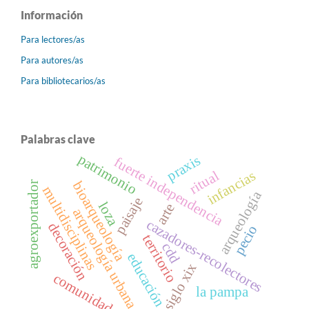
Información
Para lectores/as
Para autores/as
Para bibliotecarios/as
Palabras clave
patrimonio
praxis
fuerte independencia
ritual
infancias
bioarqueología
agroexportador
multidisciplinas
arqueología
paisaje
loza
arte
arqueología urbana
cazadores-recolectores
decoración
pecio
territorio
cdd
educación
siglo xix
comunidad
la pampa