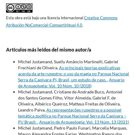
Esta obra está bajo una licencia internacional
Creative Commons
Atribución-NoComercial-CompartirIgual 4.0
.
Artículos más leídos del mismo autor/a
Michel Justamand, Suelly Amâncio Martinelli, Gabriel
Frechiani de Oliveira,
As principais teorias explicativas
acerda da arte rupestre: o uso da magia no Parque Nacional
Serra da Capivara-Pi, Brasil, um estudo de caso.
,
Anuario
de Arqueología: Vol. 10 Núm. 10 (2018)
Michel Justamand, Cristiane de Andrade Buco, Antoniel
dos Santos Gomes Filho, Vitor Almeida, Gabriel F. de
Oliveira, Albérico Queiroz, Matteus Freitas de Oliveira,
Leandro Paiva,
As representações rupestres e a possível
temática zoofilica no Parque Nacional Serra da Capivara –
Pi/ Brasil:
,
Anuario de Arqueología: Vol. 13 Núm. 13 (2021)
Michel Justamand, Pedro Paulo Funari, Marcelia Marques,
Mauro Alexandre Fontes Farias, Washington Ramos dos