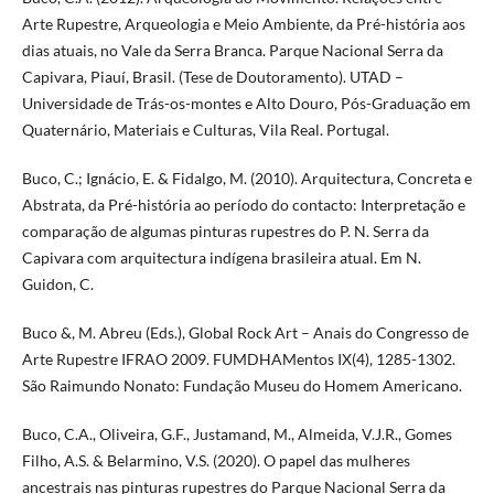
Arte Rupestre, Arqueologia e Meio Ambiente, da Pré-história aos
dias atuais, no Vale da Serra Branca. Parque Nacional Serra da
Capivara, Piauí, Brasil. (Tese de Doutoramento). UTAD –
Universidade de Trás-os-montes e Alto Douro, Pós-Graduação em
Quaternário, Materiais e Culturas, Vila Real. Portugal.
Buco, C.; Ignácio, E. & Fidalgo, M. (2010). Arquitectura, Concreta e
Abstrata, da Pré-história ao período do contacto: Interpretação e
comparação de algumas pinturas rupestres do P. N. Serra da
Capivara com arquitectura indígena brasileira atual. Em N.
Guidon, C.
Buco &, M. Abreu (Eds.), Global Rock Art – Anais do Congresso de
Arte Rupestre IFRAO 2009. FUMDHAMentos IX(4), 1285-1302.
São Raimundo Nonato: Fundação Museu do Homem Americano.
Buco, C.A., Oliveira, G.F., Justamand, M., Almeida, V.J.R., Gomes
Filho, A.S. & Belarmino, V.S. (2020). O papel das mulheres
ancestrais nas pinturas rupestres do Parque Nacional Serra da