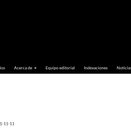
íos
Acerca de
Equipo editorial
Indexaciones
Noticia
1-11-11