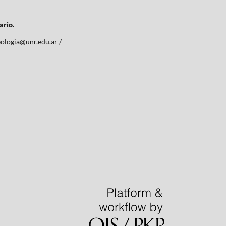
ario.
eologia@unr.edu.ar /