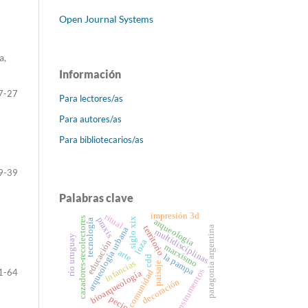
Open Journal Systems
a,
Información
7-27
Para lectores/as
Para autores/as
Para bibliotecarios/as
9-39
Palabras clave
impresión 3d
ritual
cazadores-recolectores
praxis
siglo xix
tecnología
arqueología
territorio
patagonia argentina
arqueología urbana
multidisciplinas
río uruguay
loza
educación
marxismo
arte
la pampa
cdd
infancias
paisaje
instrumentos
1-64
comunidad
bioarqueología
decoración
pecio