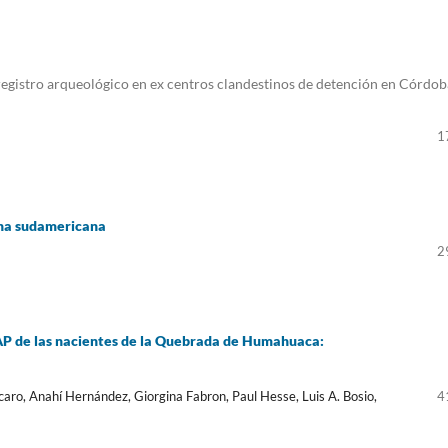
registro arqueológico en ex centros clandestinos de detención en Córdob
1
gena sudamericana
2
 AP de las nacientes de la Quebrada de Humahuaca:
caro, Anahí Hernández, Giorgina Fabron, Paul Hesse, Luis A. Bosio,
4