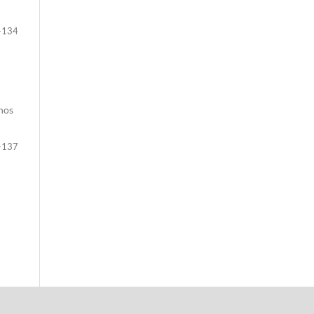
-134
enos
-137