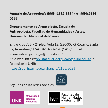
Anuario de Arqueología (ISSN:1852-8554 / e-ISSN: 2684-
0138)
Departamento de Arqueología,
Escuela de
Antropología,
Facultad de Humanidades y Artes,
Universidad Nacional de Rosario.
Entre Ríos 758 – 2° piso, Aula 12, (S2000CK) Rosario, Santa
Fe, Argentina / + 54- 341-4802670 (141) / E-mail:
anuariodearqueologia@unr.edu.ar /
Sitio web: https://
revistaanuarioarqueologia.unr.edu.ar
/
Repositorio UNR:
https://rephip.unr.edu.ar/handle/2133/5023
Seguinos en las redes sociales: