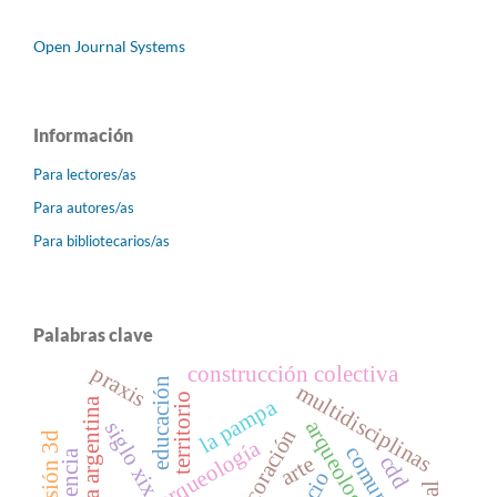
Open Journal Systems
Información
Para lectores/as
Para autores/as
Para bibliotecarios/as
Palabras clave
praxis
construcción colectiva
educación
multidisciplinas
territorio
la pampa
patagonia argentina
siglo xix
decoración
impresión 3d
bioarqueología
comunidad
cdd
arte
pecio