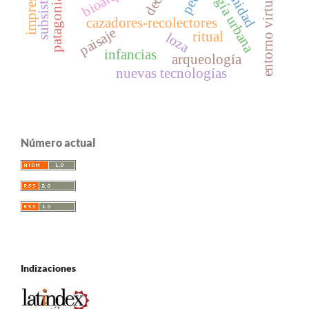
arqueología urbana
subsistencia
entorno virtual
cazadores-recolectores
paisaje
ritual
loza
infancias
arqueología
nuevas tecnologías
Número actual
Indizaciones