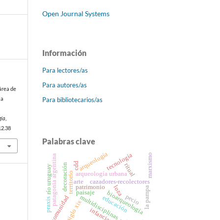
Open Journal Systems
Información
Para lectores/as
Para autores/as
l área de
Para bibliotecarios/as
ia
gía
,
12.38
Palabras clave
arqueología
tecnología
marxismo
patagonia argentina
cdd
ritual
decoración
río uruguay
arqueología urbana
territorio
cazadores-recolectores
arte
patrimonio
loza
la pampa
paisaje
bioarqueología
pecio
multidisciplinas
comunidad
educación
praxis
siglo xix
infancias