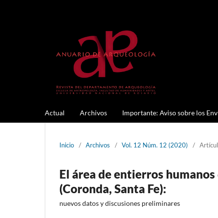
Actual
Archivos
Importante: Aviso sobre los Env
Inicio
/
Archivos
/
Vol. 12 Núm. 12 (2020)
/
Artícu
El área de entierros humanos 
(Coronda, Santa Fe):
nuevos datos y discusiones preliminares