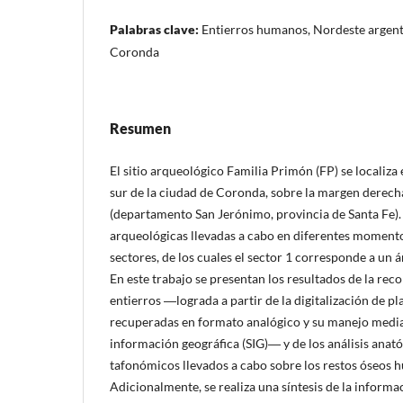
Palabras clave:
Entierros humanos, Nordeste argenti
Coronda
Resumen
El sitio arqueológico Familia Primón (FP) se localiza 
sur de la ciudad de Coronda, sobre la margen derec
(departamento San Jerónimo, provincia de Santa Fe).
arqueológicas llevadas a cabo en diferentes momento
sectores, de los cuales el sector 1 corresponde a un á
En este trabajo se presentan los resultados de la rec
entierros ―lograda a partir de la digitalización de pla
recuperadas en formato analógico y su manejo media
información geográfica (SIG)― y de los análisis anató
tafonómicos llevados a cabo sobre los restos óseos 
Adicionalmente, se realiza una síntesis de la informa