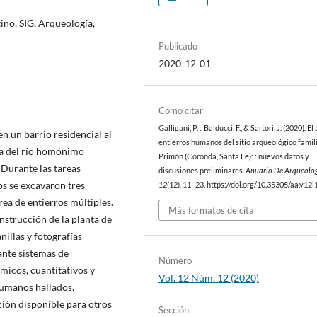
no, SIG, Arqueología,
Publicado
2020-12-01
Cómo citar
Galligani, P. ., Balducci, F., & Sartori, J. (2020). E
en un barrio residencial al
entierros humanos del sitio arqueológico famil
ha del río homónimo
Primón (Coronda, Santa Fe): : nuevos datos y
 Durante las tareas
discusiones preliminares.
Anuario De Arqueolo
s se excavaron tres
12
(12), 11–23. https://doi.org/10.35305/aa.v12i
rea de entierros múltiples.
Más formatos de cita
onstrucción de la planta de
nillas y fotografías
nte sistemas de
Número
micos, cuantitativos y
Vol. 12 Núm. 12 (2020)
humanos hallados.
ción disponible para otros
Sección