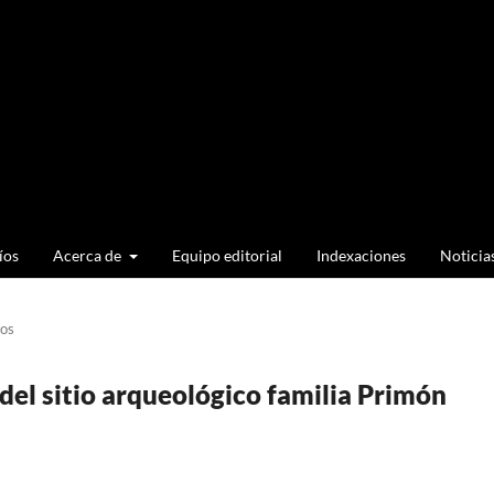
íos
Acerca de
Equipo editorial
Indexaciones
Noticia
los
del sitio arqueológico familia Primón